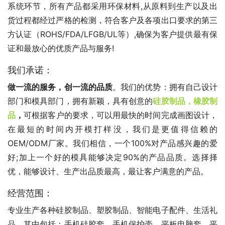
系统环节，所有产品都采用环保材料
,
从原料到生产以及出
货过程都经过严格的检测，符合客户及各项出口要求的第三
方认证（
ROHS/FDA/LFGB/UL
等）
,
确保为客户提供最有保
证和最放心的优质产品与服务
!
我们承诺：
做一流的服务，创一流的品质
。我们的优势：拥有自己设计
部门和模具部门，拥有新颖，具有创意的
硅胶制品，橡胶制
品
，
可根据客户的要求，可以用最快的时间完成画图设计，
在最短的时间内开模打样没，我们是更值得信赖的
OEM/ODM
厂家。我们相信，一个
100%
对产品感兴趣的爱
好
;
加上一个好的模具能够决定
90%
的产品品质。选择择
优，能够设计、生产出品质最高，最让客户满意的产品。
经营范围：
专业生产各种硅胶制品、塑胶制品、智能电子配件、生活礼
品。其中包括：手机硅胶套、手机保护壳，平板电脑套，平