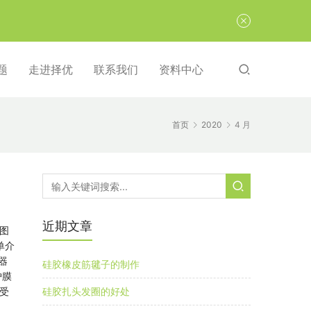
题
走进择优
联系我们
资料中心
首页
2020
4 月
近期文章
图
单介
器
硅胶橡皮筋毽子的制作
护膜
受
硅胶扎头发圈的好处