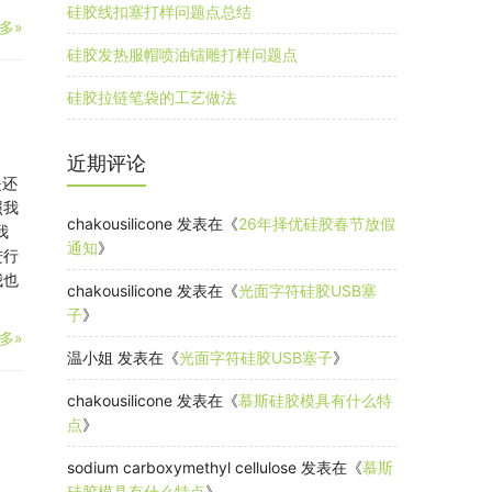
硅胶线扣塞打样问题点总结
多»
硅胶发热服帽喷油镭雕打样问题点
硅胶拉链笔袋的工艺做法
近期评论
是还
照我
chakousilicone
发表在《
26年择优硅胶春节放假
我
通知
》
进行
我也
chakousilicone
发表在《
光面字符硅胶USB塞
子
》
多»
温小姐
发表在《
光面字符硅胶USB塞子
》
chakousilicone
发表在《
慕斯硅胶模具有什么特
点
》
sodium carboxymethyl cellulose
发表在《
慕斯
硅胶模具有什么特点
》