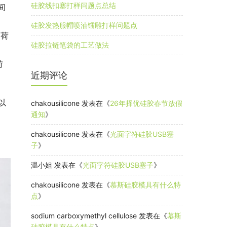
硅胶线扣塞打样问题点总结
间
硅胶发热服帽喷油镭雕打样问题点
的荷
硅胶拉链笔袋的工艺做法
荷
近期评论
以
chakousilicone
发表在《
26年择优硅胶春节放假
通知
》
chakousilicone
发表在《
光面字符硅胶USB塞
子
》
温小姐
发表在《
光面字符硅胶USB塞子
》
chakousilicone
发表在《
慕斯硅胶模具有什么特
点
》
sodium carboxymethyl cellulose
发表在《
慕斯
硅胶模具有什么特点
》