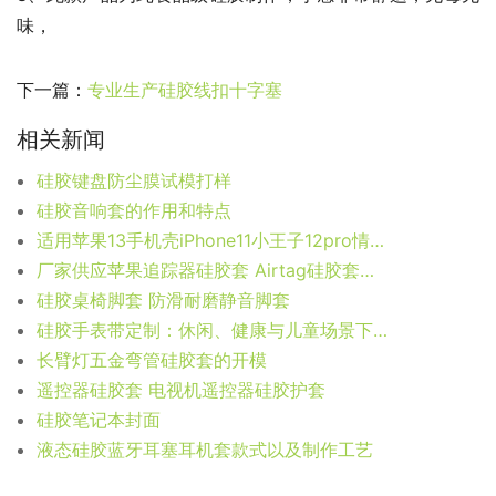
味，             
下一篇：
专业生产硅胶线扣十字塞
相关新闻
硅胶键盘防尘膜试模打样
硅胶音响套的作用和特点
适用苹果13手机壳iPhone11小王子12pro情侣14max液态硅胶手机壳
厂家供应苹果追踪器硅胶套 Airtag硅胶套设计加工
硅胶桌椅脚套 防滑耐磨静音脚套
硅胶手表带定制：休闲、健康与儿童场景下的多元之选
长臂灯五金弯管硅胶套的开模
遥控器硅胶套 电视机遥控器硅胶护套
硅胶笔记本封面
液态硅胶蓝牙耳塞耳机套款式以及制作工艺