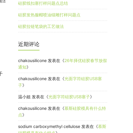
清洁
硅胶线扣塞打样问题点总结
硅胶发热服帽喷油镭雕打样问题点
硅胶拉链笔袋的工艺做法
近期评论
chakousilicone
发表在《
26年择优硅胶春节放假
通知
》
干
chakousilicone
发表在《
光面字符硅胶USB塞
子
》
温小姐
发表在《
光面字符硅胶USB塞子
》
chakousilicone
发表在《
慕斯硅胶模具有什么特
点
》
sodium carboxymethyl cellulose
发表在《
慕斯
硅胶模具有什么特点
》