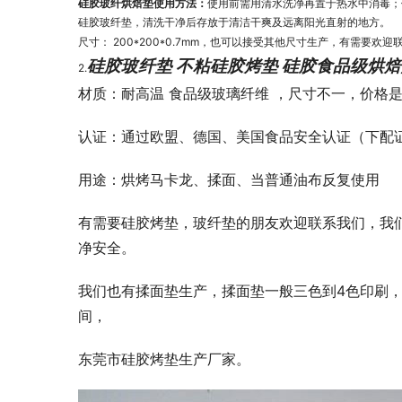
硅胶玻纤烘焙垫使用方法：
使用前需用清水洗净再置于热水中消毒；
硅胶玻纤垫
清洗干净后存放于清洁干爽及远离阳光直射的地方。
，
尺寸： 200*200*0.7mm，也可以接受其他尺寸生产，有需要欢
硅胶玻纤垫 不粘硅胶烤垫 硅胶食品级烘
2.
材质：耐高温 食品级玻璃纤维 ，尺寸不一，价格
认证：通过欧盟、德国、美国食品安全认证（下配
用途：烘烤马卡龙、揉面、当普通油布反复使用
有需要硅胶烤垫，玻纤垫的朋友欢迎联系我们，我们
净安全。
我们也有揉面垫生产，揉面垫一般三色到4色印刷，都
间，
东莞市硅胶烤垫生产厂家。