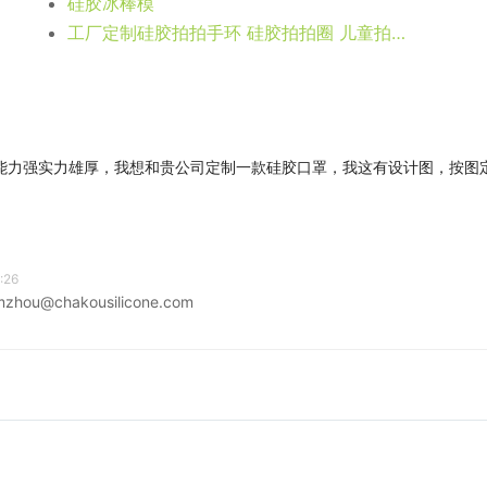
硅胶冰棒模
工厂定制硅胶拍拍手环 硅胶拍拍圈 儿童拍拍弹片表带 手腕带
能力强实力雄厚，我想和贵公司定制一款硅胶口罩，我这有设计图，按图
:26
@chakousilicone.com