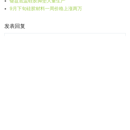
键盘底盖硅胶脚垫大量生产
9月下旬硅胶材料一周价格上涨两万
发表回复
*
昵称：
*
邮箱：
在此浏览器中保存我的显示名称、邮箱地址和网站地址，以便下次
评论时使用。