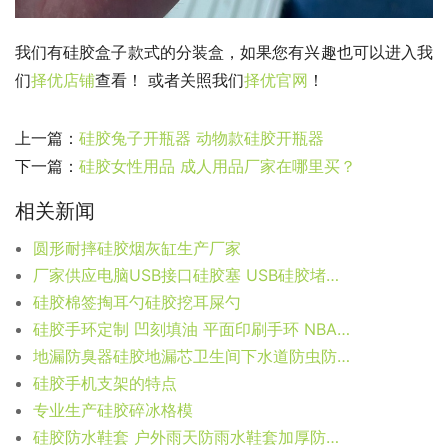
我们有硅胶盒子款式的分装盒，如果您有兴趣也可以进入我
们
择优店铺
查看！ 或者关照我们
择优官网
！
上一篇：
硅胶兔子开瓶器 动物款硅胶开瓶器
下一篇：
硅胶女性用品 成人用品厂家在哪里买？
相关新闻
圆形耐摔硅胶烟灰缸生产厂家
厂家供应电脑USB接口硅胶塞 USB硅胶堵孔 充电口硅胶usb塞
硅胶棉签掏耳勺硅胶挖耳屎勺
硅胶手环定制 凹刻填油 平面印刷手环 NBA手环
地漏防臭器硅胶地漏芯卫生间下水道防虫防反味内芯浴室地漏防臭芯
硅胶手机支架的特点
专业生产硅胶碎冰格模
硅胶防水鞋套 户外雨天防雨水鞋套加厚防滑鞋套 成人儿童硅胶鞋套