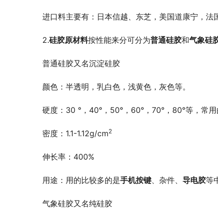
进口料主要有：日本信越、东芝，美国道康宁，法
2.
硅胶原材料
按性能来分可分为
普通硅胶
和
气象硅
普通硅胶又名沉淀硅胶
颜色：半透明，乳白色，浅黄色，灰色等。
硬度：30 °，40°，50°，60°，70°，80°等，常用
2
密度：1.1-1.12g/cm
伸长率：400%
用途：用的比较多的是
手机按键
、杂件、
导电胶
等
气象硅胶又名纯硅胶