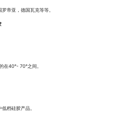
国罗帝亚，德国瓦克等等。
胶
的在40°- 70°之间。
中低档硅胶产品。