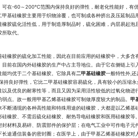
，可在-60～200℃范围内保持良好的弹性，耐老化性能好，有
二甲基硅橡胶主要用于织物涂覆，也可制成各种挤出及压延制品
硅橡胶硫化活性低，用于制造厚制品时，硫化困难，内层易起泡
胶所取代。
善硅橡胶的硫化加工性能，因此在目前应用的硅橡胶中，大多含
，目前在国内外硅橡胶的生产中占主导地位。由于它在侧链上引
性能均优于二个基硅橡胶。它除具有
二甲基硅橡胶
一般特性外,还
内保持良好弹性，它比二甲基硅橡胶容易硫化，具有较小的压缩永
性以及优良的耐寒性等，而且又因为采用活性较低的过氧化物进
的弱点。故一般用甲基乙烯基硅橡胶可制做厚度较大的制品。
甲
来不断涌现的各种高性能和特殊用途的硅橡胶，大都是以乙烯基
形硅橡胶、不需后硫化硅橡胶、耐热导电硅橡胶和医用硅橡胶等
密封材料及易碎、防震部件的保护层；在电气工业中可作电子元
下长途通信装备的密封圈；在医学上，由于甲基乙烯基硅橡胶对