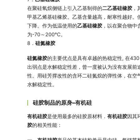
在聚硅氧烷侧链上引入乙基制得的
二乙基硅橡胶
，
甲基乙烯基硅橡胶。乙基含量越高，耐寒性越好。
下降。作为低温使用的
乙基硅橡胶
，以在聚合物中
为-70～200℃。
8．
硅氮橡胶 
硅氮橡胶
的主要优点是具有卓越的热稳定性, 在43
出弱点是水解稳定性差，曾一度被认为没有发展前
性。用硅芳撑改性的含环二硅氮烷的弹性体，在空气
水解稳定性。
硅胶制品的原身–有机硅
有机硅胶
是使用最多的硅胶原材料．
有机硅胶
因其
胶
的相关性能：