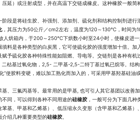
、压延）或注射成型，并在高温下交链成橡皮。这种橡胶一般简
一阶段是将硅生胶、补强剂、添加剂、硫化剂和结构控制剂进行
化
，其压力为50公斤／cm2左右，温度为120～130℃，时间为1
人烘箱内，于200～250℃下烘数小时至24小时，使橡皮进一
强填料是各种类型的白炭黑，它可使硫化胶的强度增加十倍。加
及赋予硫化胶各种特殊性能如阻燃、导电等。交链剂是各种有机
二枯基过氧化物，2,5- 二甲基-2,5-二特丁基过氧已烷等。结
化”使胶料变硬，难以加工熟化而加入的，可采用甲基羟基硅油
基、三氟丙基等。最常用的是甲基, 也可引人其它基团以改善
的不同，可以得到各种不同用途的
硅橡胶
，一般可分为下面几种
含苯基、甲基和乙烯基）、低压缩永久变形（含甲基和乙烯基）
面介绍几种重要类型的
硅橡胶
。