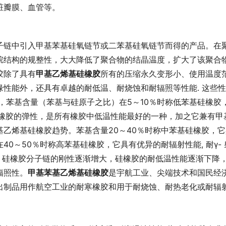
脏瓣膜、血管等。
子链中引入甲基苯基硅氧链节或二苯基硅氧链节而得的产品。在
烷结构的规整性，大大降低了聚合物的结晶温度，扩大了该聚合
胶除了具有
甲基乙烯基硅橡胶
所有的压缩永久变形小、使用温度
性能外，还具有卓越的耐低温、耐烧蚀和耐辐照等性能. 这些
，苯基含量（苯基与硅原子之比）在5～10％时称低苯基硅橡胶
保持橡胶的弹性，是所有橡胶中低温性能最好的一种，加之它兼有甲
乙烯基硅橡胶趋势。苯基含量20～40％时称中苯基硅橡胶，它
0～50％时称高苯基硅橡胶，它具有优异的耐辐射性能, 耐γ- 
增加，硅橡胶分子链的刚性逐渐增大，硅橡胶的耐低温性能逐渐下降
辐照性。
甲基苯基乙烯基硅橡胶
是宇航工业、尖端技术和国民经
出制品用作航空工业的耐寒橡胶和用于耐烧蚀、耐热老化或耐辐