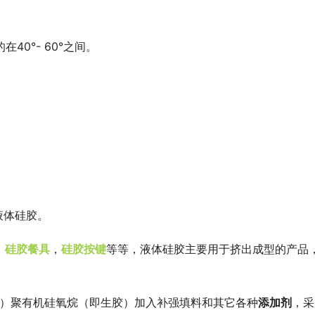
在40°- 60°之间。
。
液体硅胶。
，
硅胶餐具
，
硅胶按键
等等，液体硅胶主要用于挤出成型的产品
万）聚有机硅氧烷（即生胶）加入补强填料和其它各种
添加剂
，采