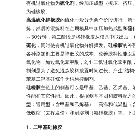
有机过氧化物为
硫化剂
，经加压成型（模压、挤压
为硅橡胶。
高温硫化硅橡胶
的硫化一般分为两个阶段进行，第
炼，然后将混炼料在金属模具中加压加热成型和
硫
～30分钟，第二阶段是将硅橡皮从模具中取出后，放
硫化
，同时使有机过氧化物分解挥发。
硅橡胶
的补
各种添加剂主要是降低胶的成本、改善胶料性能以
氧化物，如过氧化苯甲酰，2,4-二氯过氧化苯甲酰，
制剂是为了避免混炼胶料放置时间过长、产生”结构
苯基二羟基硅烷作为结构控制剂。
硅橡胶
主链上的侧基可以是甲基、乙基、乙烯基、苯
性能和其它性能。因此，根据侧基基团和胶料配方
型：通用型（含甲基和乙烯基）、高温和低温型（
低收缩（去挥发份）和耐溶剂（氟硅橡胶）等。下
1．
二甲基硅橡胶 