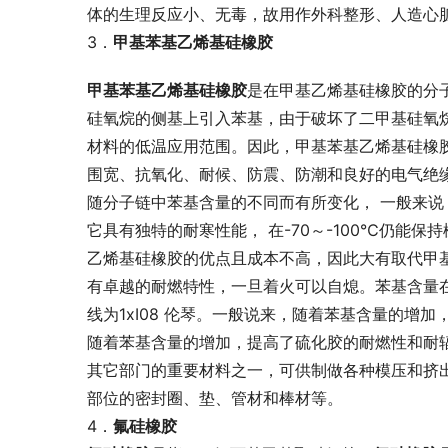
体的生理反应小、无毒，故用作外科整形、人造心
3．
甲基苯基乙烯基硅橡胶 
甲基苯基乙烯基硅橡胶
是在甲基乙烯基硅橡胶的分
硅氧烷的侧基上引入苯基，由于破坏了二甲基硅氧
材料的低温应用范围。因此，甲基苯基乙烯基硅橡
围宽、抗氧化、耐候、防震、防潮和良好的电气绝缘
随分子链中苯基含量的不同而有所变化， 一般来说
它具有独特的耐寒性能， 在-70～-100℃仍能
乙烯基硅橡胶的优点且成本不高，因此大有取代甲基
有卓越的耐燃特性，一旦着火可以自熄。苯基含量在4
线为1xI08 伦琴。一般说来，随着苯基含量的
随着苯基含量的增加，提高了硫化胶的耐燃性和耐
其它部门的重要材料之一，可供制做各种模压和挤
部位的密封圈、垫、管材和棒材等。
4．
氟硅橡胶 