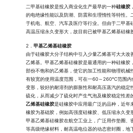
二甲基硅橡胶是投入商业化生产最早的一种
硅橡胶
的电绝缘性能以及防潮、防震和生理惰性等特性。
于机电、航空、汽车及医疗等行业。但由于二甲基
高温压缩永久变形大，故目前已被甲基乙烯基硅橡
2．
甲基乙烯基硅橡胶 
由于硅橡胶大分子结构中引入少量乙烯基可大大改
乙烯基。甲基乙烯基硅橡胶是最通用的一种硅橡胶
部份不饱和的乙烯基，使它的加工性能和物理机械
有较宽的使用温度范围，可在一60～260℃范围
变形，较好的耐溶剂的膨胀性和耐高压蒸汽的稳定
硫化，从而减少了硫化时产生气泡及橡胶稳定性差
乙烯基硅橡胶
是硅橡胶中应用最广泛的品种，近年
橡胶为基础胶，例如高强度硅橡胶、低压缩永久变
甲基乙烯基硅橡胶在航空工业上，广泛用作垫圈、
等高级绝缘材料，耐高温电位器的动态密封圈，地