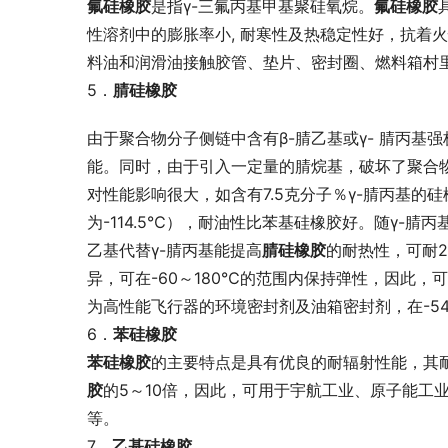
氟硅橡胶
是指γ-三氟丙基甲基聚硅氧烷。
氟硅橡胶
性溶剂中的膨胀率小, 耐寒性及热稳定性好，抗着
料油和润滑油接触胶管、垫片、密封圈、燃料箱村
5．
腈硅橡胶
由于聚合物分子侧链中含有β-腈乙基或γ- 腈丙
能。同时，由于引入一定量的腈烷基，破坏了聚合
对性能影响很大，如含有7.5克分子％γ-腈丙基
为-114.5℃），耐油性比苯基硅橡胶好。随γ-腈
乙基代替γ-腈丙基能提高
腈硅橡胶
的耐热性，可耐
异，可在-60～180℃的范围内保持弹性，因此
为高性能飞行器的环境密封剂及油箱密封剂，在-5
6．
苯硅橡胶 
苯硅橡胶
的主要特点是具有优良的耐辐射性能，其
胶
的5～10倍，因此，可用于宇航工业、原子能工
等。
7．
乙基硅橡胶 