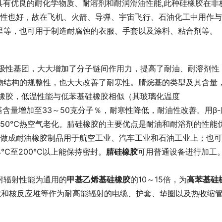
具有优良的耐化学物质、耐溶剂和耐润滑油性能,此种硅橡胶在非
火性也好，故在飞机、火箭、导弹、宇宙飞行、石油化工中用作
里等，也可用于制造耐腐蚀的衣服、手套以及涂料、粘合剂等。
基强极性基团，大大增加了分子链间作用力，提高了耐油、耐溶剂性
物结构的规整性，也大大改善了耐寒性。腈烷基的类型及其含量
的硅橡胶，低温性能与低苯基硅橡胶相似（其玻璃化温度
丙基含量增加至33～50克分子％，耐寒性降低，耐油性改善。用β-
250℃热空气老化。腈硅橡胶的主要优点是耐油和耐浴剂的性能
，可做成耐油橡胶制品用于航空工业、汽车工业和石油工业上；也
4℃至200℃以上能保持密封。
腈硅橡胶
可用普通设备进行加工
耐辐射性能为通用的
甲基乙烯基硅橡胶
的10～15倍，为
高苯基硅
业和核反应堆等作为耐高能辐射的电缆、护套、垫圈以及热收缩