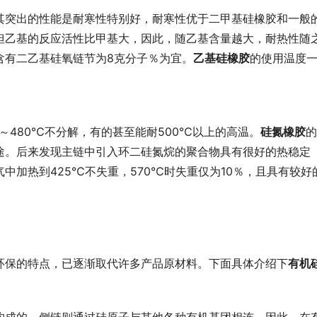
其突出的性能是耐寒性特别好，耐寒性优于二甲基硅橡胶和一般
但乙基的反应活性比甲基大，因此，随乙基含量越大，耐热性随
含有二乙基硅氧链节为8克分子％为宜。
乙基硅橡胶
的使用温度
0～480℃不分解，有的甚至能耐500℃以上的高温。
硅氮橡胶
的
途。后来发现主链中引入环二硅氮烷的聚合物具有很好的热稳定
中加热到425℃不失重，570℃时失重仅为10％，且具有较好
环保的特点，已逐渐取代许多产品原材料。下面具体介绍下
有机