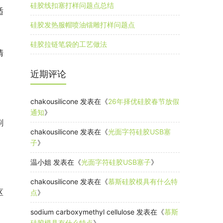
硅胶线扣塞打样问题点总结
适
硅胶发热服帽喷油镭雕打样问题点
硅胶拉链笔袋的工艺做法
清
近期评论
chakousilicone
发表在《
26年择优硅胶春节放假
通知
》
刷
chakousilicone
发表在《
光面字符硅胶USB塞
子
》
温小姐
发表在《
光面字符硅胶USB塞子
》
chakousilicone
发表在《
慕斯硅胶模具有什么特
区
点
》
sodium carboxymethyl cellulose
发表在《
慕斯
硅胶模具有什么特点
》