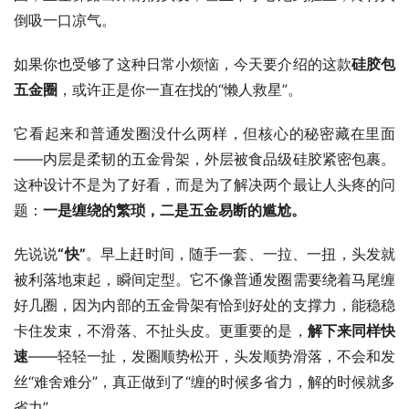
倒吸一口凉气。
如果你也受够了这种日常小烦恼，今天要介绍的这款
硅胶包
五金圈
，或许正是你一直在找的“懒人救星”。
它看起来和普通发圈没什么两样，但核心的秘密藏在里面
——内层是柔韧的五金骨架，外层被食品级硅胶紧密包裹。
这种设计不是为了好看，而是为了解决两个最让人头疼的问
题：
一是缠绕的繁琐，二是五金易断的尴尬。
先说说
“快”
。早上赶时间，随手一套、一拉、一扭，头发就
被利落地束起，瞬间定型。它不像普通发圈需要绕着马尾缠
好几圈，因为内部的五金骨架有恰到好处的支撑力，能稳稳
卡住发束，不滑落、不扯头皮。更重要的是，
解下来同样快
速
——轻轻一扯，发圈顺势松开，头发顺势滑落，不会和发
丝“难舍难分”，真正做到了“缠的时候多省力，解的时候就多
省力”。