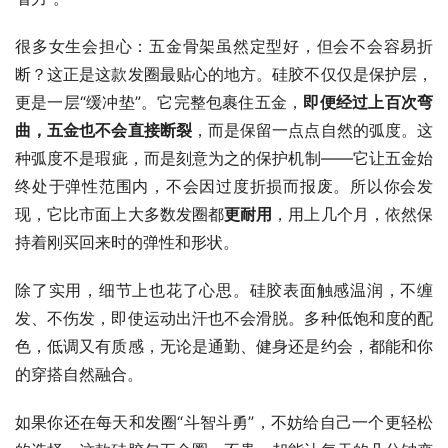
很多女生会担心：五金骨架虽然定型好，但会不会容易折
断？这正是这款发圈最贴心的地方。硅胶不仅仅是保护层，
更是一层“缓冲垫”。它完整包裹住五金，
即便经过上百次弯
曲，五金也不会直接断裂
，而是保留一点点自然的弧度。这
种弧度不是瑕疵，而是刻意为之的保护机制——它让五金始
终处于弹性范围内，不会因过度折损而报废。所以你会发
现，它比市面上大多数发圈都
更耐用
，用上几个月，依然保
持着刚买回来时的弹性和形状。
除了实用，细节上也花了心思。硅胶表面触感温润，不缠
发、不伤发，即使运动出汗也不会滑脱。多种低饱和度的配
色，低调又有质感，无论是通勤、健身还是约会，都能和你
的穿搭自然融合。
如果你还在每天和发圈“斗智斗勇”，不妨给自己一个更轻松