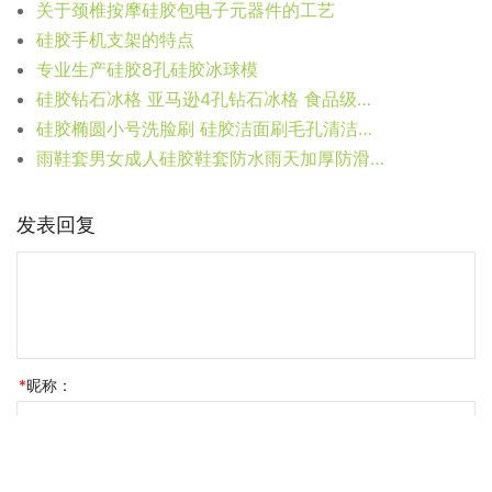
关于颈椎按摩硅胶包电子元器件的工艺
硅胶手机支架的特点
专业生产硅胶8孔硅胶冰球模
硅胶钻石冰格 亚马逊4孔钻石冰格 食品级硅胶钻石冰模
硅胶椭圆小号洗脸刷 硅胶洁面刷毛孔清洁刷 手动硅胶洗脸刷
雨鞋套男女成人硅胶鞋套防水雨天加厚防滑耐磨底儿童户外雨靴防雨
发表回复
*
昵称：
*
邮箱：