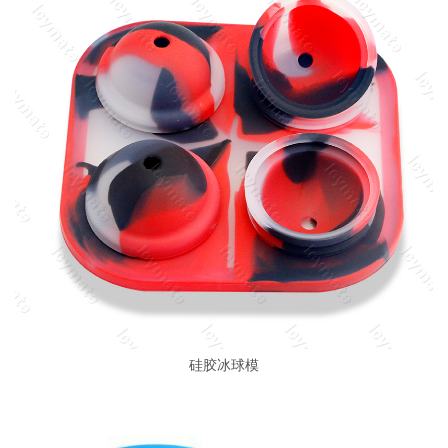
硅胶冰球模