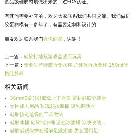
食品级硅胶材质做出来的，过FDA认证。
有其他需要补充的，欢迎大家联系我们共同交流。我们做硅
胶蛋糕模有十多年了，有需要定制和设计的
朋友欢迎联系我们
择优硅胶
，谢谢！
上一篇：
硅胶打地鼠游戏盘减压玩具
下一篇：
专业生产硅胶折叠水杯 户外旅行折叠杯 250ml便
携硅胶杯
相关新闻
35mm6毫升硅胶盒上下合盖 密封硅胶分装盒
女性成人用品 玫瑰花按摩棒 吸乳振动器
硅胶拉链笔袋的工艺做法
硅胶冰桶 硅胶制冰桶 蓝色冰酒桶 冰块收纳桶-比较热销产品
硅胶后跟保护套缓解足跟疼痛 男女通用足跟防裂套防磨套鞋垫