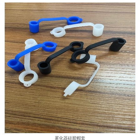
雾化器硅胶帽套