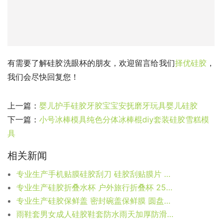
有需要了解硅胶洗眼杯的朋友，欢迎留言给我们
择优硅胶
，
我们会尽快回复您！
上一篇：
婴儿护手硅胶牙胶宝宝安抚磨牙玩具婴儿硅胶
下一篇：
小号冰棒模具纯色分体冰棒棍diy套装硅胶雪糕模
具
相关新闻
专业生产手机贴膜硅胶刮刀 硅胶刮贴膜片 屏幕贴膜神器
专业生产硅胶折叠水杯 户外旅行折叠杯 250ml便携硅胶杯
专业生产硅胶保鲜盖 密封碗盖保鲜膜 圆盘碟盖子保鲜盖
雨鞋套男女成人硅胶鞋套防水雨天加厚防滑耐磨底儿童户外雨靴防雨