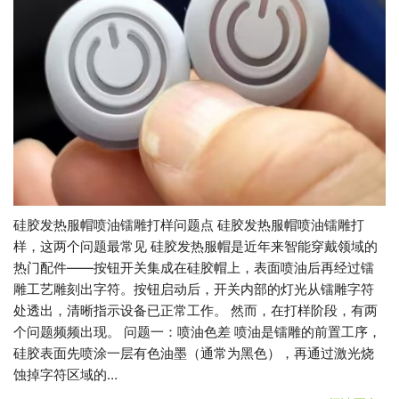
硅胶发热服帽喷油镭雕打样问题点 硅胶发热服帽喷油镭雕打
样，这两个问题最常见 硅胶发热服帽是近年来智能穿戴领域的
热门配件——按钮开关集成在硅胶帽上，表面喷油后再经过镭
雕工艺雕刻出字符。按钮启动后，开关内部的灯光从镭雕字符
处透出，清晰指示设备已正常工作。 然而，在打样阶段，有两
个问题频频出现。 问题一：喷油色差 喷油是镭雕的前置工序，
硅胶表面先喷涂一层有色油墨（通常为黑色），再通过激光烧
蚀掉字符区域的…